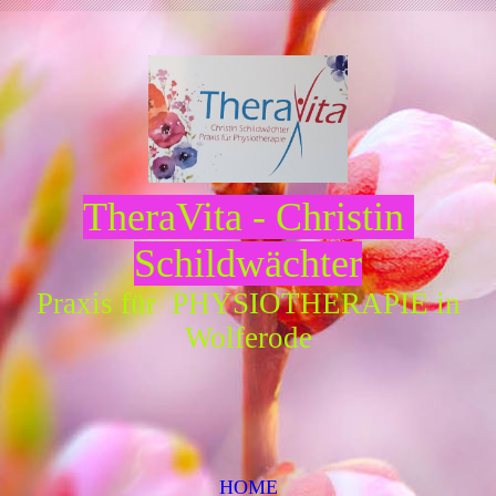
TheraVita - Christin
Schildwächter
Praxis für PHYSIOTHERAPIE in
Wolferode
HOME