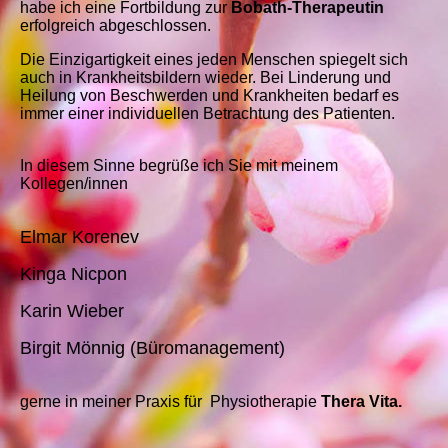
habe ich eine Fortbildung zur
Bobath-Therapeutin
erfolgreich abgeschlossen.
Die Einzigartigkeit eines jeden Menschen spiegelt sich
auch in Krankheitsbildern wieder. Bei Linderung und
Heilung von Beschwerden und Krankheiten bedarf es
immer einer individuellen Betrachtung des Patienten.
In diesem Sinne begrüße ich Sie mit meinem
Kollegen/innen
Elmar Korenev
Kinga Nicpon
Karin Wieber
Birgit Mönnig (Büromanagement)
gerne in meiner Praxis für Physiotherapie
Thera Vita.