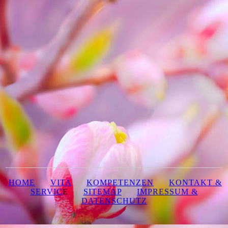
HOME
VITA
KOMPETENZEN
KONTAKT &
SERVIC
E
SITEMAP
IMPRESSUM &
DATENSCHUTZ