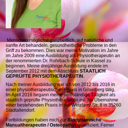
Menschen möglichst ganzheitlich, auf natürliche und
sanfte Art behandeln, gesundheitliche Probleme in den
Griff zu bekommen. D
ies war meine Motivation im Jahre
im Jahre 2009 eine Ausbildung als Physiotherapeutin an
der renommierten Dr. Rohrbach-Schule in Kassel zu
beginnen. Meine dreijährige Ausbildung endete im
September 2012 mit dem Abschluss
STAATLICH
GEPRÜFTE PHYSIOTHERAPEUTIN.
Nach meiner Ausbildung war ich von 2012 bis 2016 in
einer physiotherapeutischen Praxis in Gilserberg tätig.
Im April 2016 begann meine selbständige Tätigkeit als
staatlich geprüfte Physiotherapeutin mit der Übernahme
einer bestehenden Praxis in der Wetzlarer Str. 8 in 35260
Stadtallendorf.
Fortbildungen haben mich zur
Biodynamische
Manualtherapeutin / Osteopathin
qualifiziert. Ferner