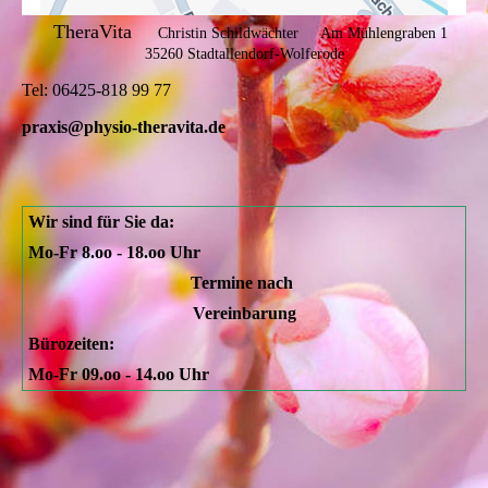
TheraVita
Christin Schildwächter
Am Mühlengraben 1
35260 Stadtallendorf-Wolferode
Tel: 06425-818 99 77
praxis@physio-theravita.de
Wir sind für Sie da:
Mo-Fr 8.oo - 18.oo Uhr
Termine nach
Vereinbarung
Bürozeiten:
Mo-Fr 09.oo - 14.oo Uhr